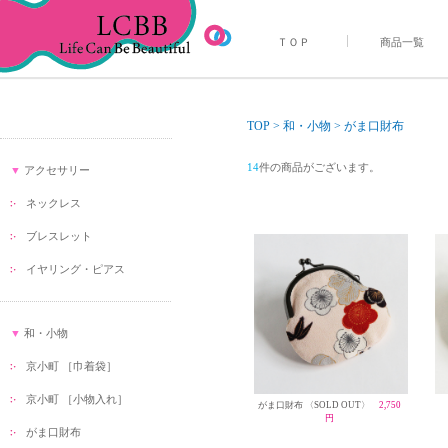
ＴＯＰ
商品一覧
TOP
>
和・小物
>
がま口財布
14
件の商品がございます。
▼
アクセサリー
ネックレス
ブレスレット
イヤリング・ピアス
▼
和・小物
京小町 ［巾着袋］
京小町 ［小物入れ］
がま口財布 〈SOLD OUT〉
2,750
円
がま口財布