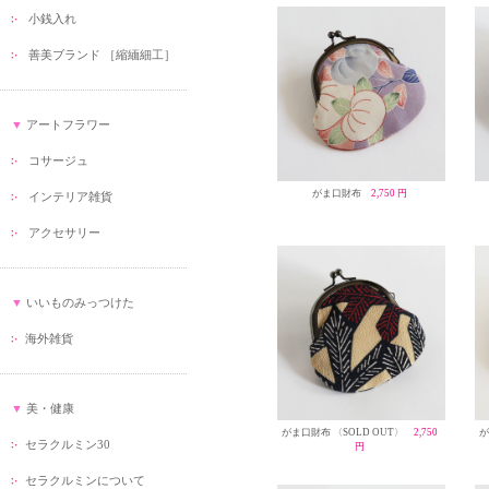
小銭入れ
善美ブランド ［縮緬細工］
▼
アートフラワー
コサージュ
がま口財布
2,750 円
インテリア雑貨
アクセサリー
▼
いいものみっつけた
海外雑貨
▼
美・健康
がま口財布 〈SOLD OUT〉
2,750
が
セラクルミン30
円
セラクルミンについて